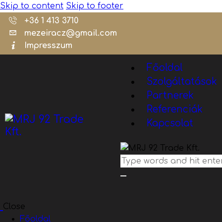
Skip to content
Skip to footer
+36 1 413 3710
mezeiracz@gmail.com
Impresszum
Főoldal
Szolgáltatások
Partnerek
Referenciák
Kapcsolat
Close
Főoldal